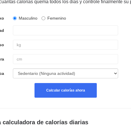
cuántas calorías quema todos los días y controle finalmente su 
xo
Masculino
Femenino
ad
so
ura
ica
Calcular calorías ahora
 calculadora de calorías diarias