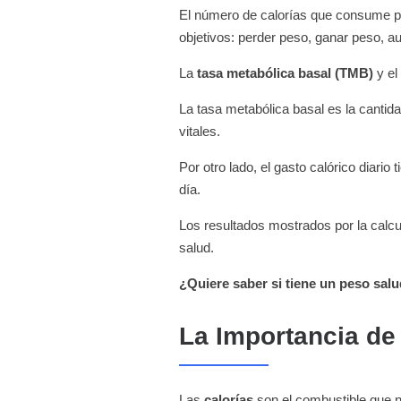
El número de calorías que consume po
objetivos: perder peso, ganar peso,
La
tasa metabólica basal (TMB)
y el
La tasa metabólica basal es la cantid
vitales.
Por otro lado, el gasto calórico diario
día.
Los resultados mostrados por la calcul
salud.
¿Quiere saber si tiene un peso sal
La Importancia de 
Las
calorías
son el combustible que n