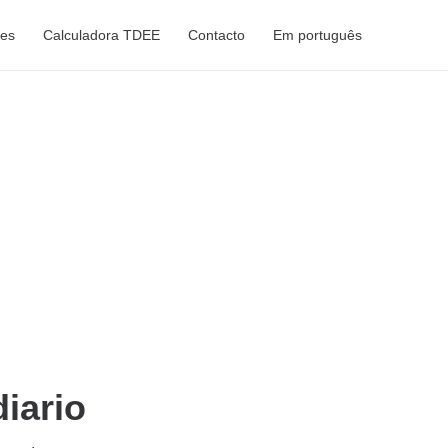
tes
Calculadora TDEE
Contacto
Em português
iario