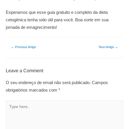
Esperamos que esse guia gratuito e completo da dieta
cetogênica tenha sido útil para você. Boa sorte em sua
jornada de emagrecimento!
Navegação
←
Previous Artigo
Next Artigo
→
de
artigos
Leave a Comment
O seu endereço de email não será publicado.
Campos
obrigatórios marcados com
*
Type
here..