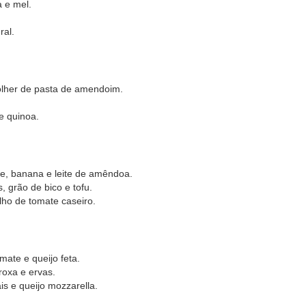
a e mel.
.
ral.
her de pasta de amendoim.
e quinoa.
e, banana e leite de amêndoa.
 grão de bico e tofu.
ho de tomate caseiro.
ate e queijo feta.
roxa e ervas.
s e queijo mozzarella.