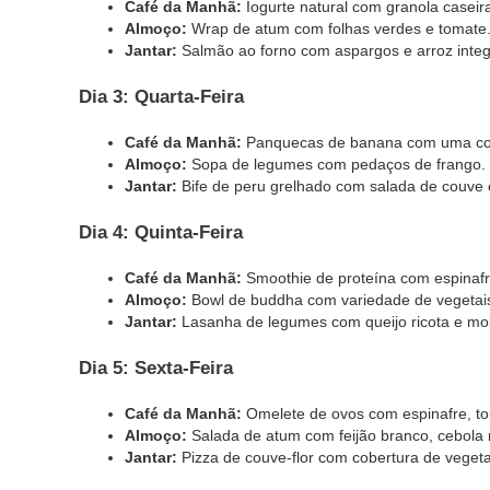
Café da Manhã:
Iogurte natural com granola caseir
Almoço:
Wrap de atum com folhas verdes e tomate
Jantar:
Salmão ao forno com aspargos e arroz integ
Dia 3: Quarta-Feira
Café da Manhã:
Panquecas de banana com uma col
Almoço:
Sopa de legumes com pedaços de frango.
Jantar:
Bife de peru grelhado com salada de couve 
Dia 4: Quinta-Feira
Café da Manhã:
Smoothie de proteína com espinafr
Almoço:
Bowl de buddha com variedade de vegetais,
Jantar:
Lasanha de legumes com queijo ricota e mol
Dia 5: Sexta-Feira
Café da Manhã:
Omelete de ovos com espinafre, tom
Almoço:
Salada de atum com feijão branco, cebola 
Jantar:
Pizza de couve-flor com cobertura de vegetai