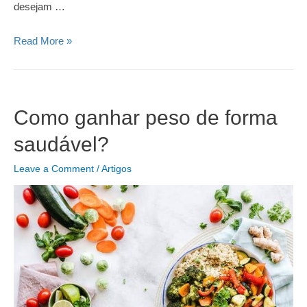
desejam …
O
Read More »
que
é
Criolipólise
Como ganhar peso de forma
saudável?
Leave a Comment
/
Artigos