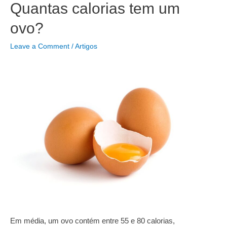
saudável
Quantas calorias tem um
?
ovo?
(As
melhores
Leave a Comment
/
Artigos
dicas)
Em média, um ovo contém entre 55 e 80 calorias,