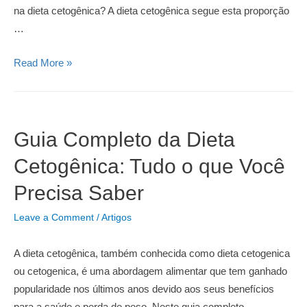
na dieta cetogênica? A dieta cetogênica segue esta proporção
…
Guia
Read More »
Completo
sobre
Macronutrientes
da
Guia Completo da Dieta
Dieta
Cetogênica: Tudo o que Você
Cetogênica
Precisa Saber
Leave a Comment
/
Artigos
A dieta cetogênica, também conhecida como dieta cetogenica
ou cetogenica, é uma abordagem alimentar que tem ganhado
popularidade nos últimos anos devido aos seus benefícios
para a saúde e perda de peso. Neste guia completo,