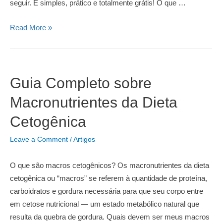
seguir. É simples, prático e totalmente grátis! O que …
Dieta
Read More »
Cetogênica:
Cardápio
Completo
de
Guia Completo sobre
7
Macronutrientes da Dieta
Dias
Para
Cetogênica
Emagrecer
Leave a Comment
/
Artigos
O que são macros cetogênicos? Os macronutrientes da dieta
cetogênica ou “macros” se referem à quantidade de proteína,
carboidratos e gordura necessária para que seu corpo entre
em cetose nutricional — um estado metabólico natural que
resulta da quebra de gordura. Quais devem ser meus macros