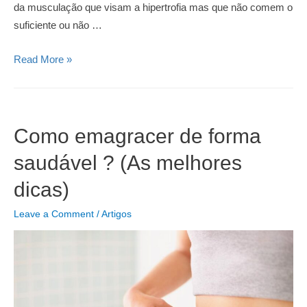
da musculação que visam a hipertrofia mas que não comem o
suficiente ou não …
5
Read More »
passos
essenciais
para
criar
Como emagracer de forma
a
saudável ? (As melhores
sua
dieta
dicas)
Leave a Comment
/
Artigos