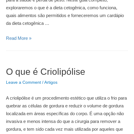
exploraremos o que é a dieta cetogênica, como funciona,
quais alimentos são permitidos e forneceremos um cardápio
da dieta cetogênica …
Guia
Read More »
Completo
da
Dieta
Cetogênica:
O que é Criolipólise
Tudo
Leave a Comment
/
Artigos
o
que
A criolipólise é um procedimento estético que utiliza o frio para
Você
quebrar as células de gordura e reduzir o volume de gordura
Precisa
localizada em áreas específicas do corpo. É uma opção não
Saber
invasiva e menos intensa do que a cirurgia para remover a
gordura, e tem sido cada vez mais utilizada por aqueles que